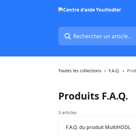
Passer au contenu principal
Rechercher un article...
Toutes les collections
F.A.Q.
Prod
Produits F.A.Q.
3 articles
F.A.Q. du produit MultiHODL