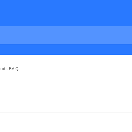
uits F.A.Q.