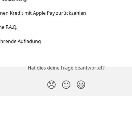
inen Kredit mit Apple Pay zurückzahlen
he F.A.Q.
hrende Aufladung
Hat dies deine Frage beantwortet?
😞
😐
😃