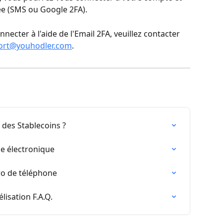
ée (SMS ou Google 2FA).
necter à l'aide de l'Email 2FA, veuillez contacter 
ort@youhodler.com
.
 des Stablecoins ?
e électronique
o de téléphone
isation F.A.Q.