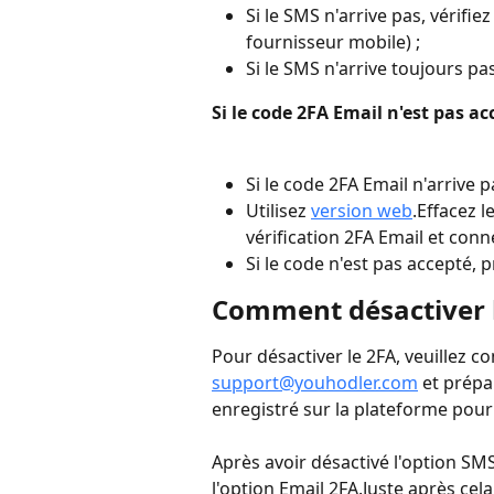
Si le SMS n'arrive pas, vérifi
fournisseur mobile) ;
Si le SMS n'arrive toujours pa
Si le code 2FA Email n'est pas ac
Si le code 2FA Email n'arrive p
Utilisez 
version web
.Effacez 
vérification 2FA Email et con
Si le code n'est pas accepté, 
Comment désactiver 
Pour désactiver le 2FA, veuillez c
support@youhodler.com
 et prép
enregistré sur la plateforme pour 
Après avoir désactivé l'option SMS
l'option Email 2FA.Juste après ce