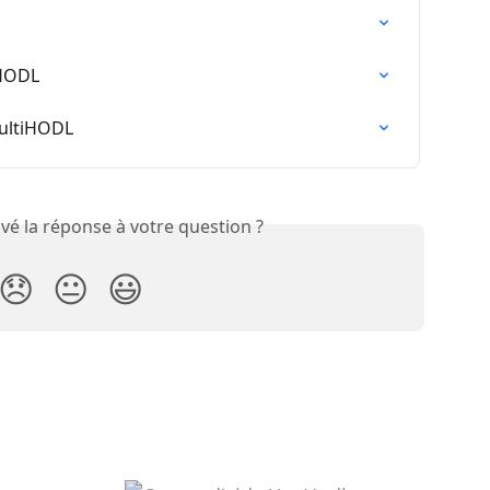
iHODL
MultiHODL
vé la réponse à votre question ?
😞
😐
😃