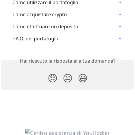
Come utilizzare il portafoglio
Come acquistare crypto
Come effettuare un deposito
F.A.Q. del portafoglio
Hai ricevuto la risposta alla tua domanda?
😞
😐
😃