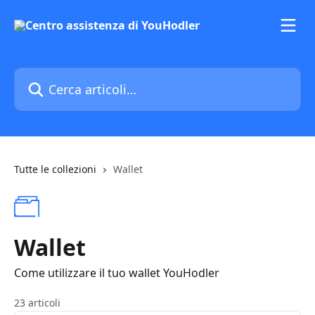
Vai al contenuto principale
Cerca articoli…
Tutte le collezioni
Wallet
Wallet
Come utilizzare il tuo wallet YouHodler
23 articoli