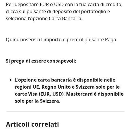
Per depositare EUR o USD con la tua carta di credito, 
clicca sul pulsante di deposito del portafoglio e 
seleziona l'opzione Carta Bancaria.
Quindi inserisci l'importo e premi il pulsante Paga.
Si prega di essere consapevoli:
L'opzione carta bancaria è disponibile nelle 
regioni UE, Regno Unito e Svizzera solo per le 
carte Visa (EUR, USD). Mastercard è disponibile 
solo per la Svizzera.
Articoli correlati