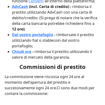
funzione 
Converti
 all'interno della piattaforma;
AdvCash
 (incl. Carta di credito) - 
rimborsa il 
prestito utilizzando AdvCash con una carta di 
debito/credito. (Si prega di notare che la verifica 
della carta bancaria potrebbe richiedere fino a 
12 ore)
;
Dal vostro portafoglio
 - 
rimborsate il prestito 
utilizzando fiat o stablecoin dal vostro 
portafoglio;
Chiudi ora
 - 
rimborsa il prestito utilizzando il 
valore di mercato della garanzia.
Commissioni di prestito
La commissione viene riscossa ogni 24 ore al 
momento dell'apertura del prestito e 
successivamente ogni 24 ore.Ci sono due modi per 
contare la commissione: