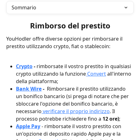
Sommario
Rimborso del prestito
YouHodler offre diverse opzioni per rimborsare il 
prestito utilizzando crypto, fiat o stablecoin:
Crypto
 -
 rimborsate il vostro prestito in qualsiasi 
crypto utilizzando la funzione
 Convert
 all'interno 
della piattaforma;
Bank Wire
 - 
 Rimborsare il prestito utilizzando 
un bonifico bancario (si prega di notare che per 
sbloccare l'opzione del bonifico bancario, è 
necessario
 verificare il proprio indirizzo
. Il 
processo potrebbe richiedere fino a 
12 ore)
;
Apple Pay
- rimborsate il vostro prestito con 
un'opzione di deposito rapido Apple pay e la 