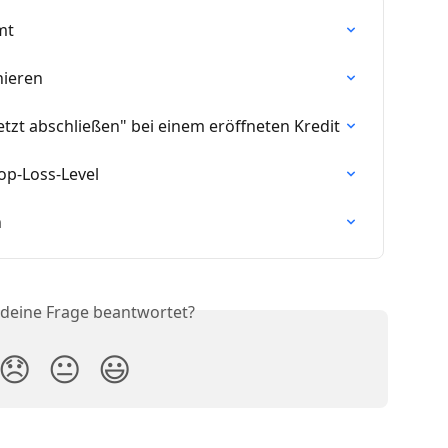
mt
nieren
Jetzt abschließen" bei einem eröffneten Kredit
op-Loss-Level
n
 deine Frage beantwortet?
😞
😐
😃