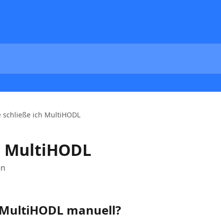
 schließe ich MultiHODL
h MultiHODL
en
r MultiHODL manuell?