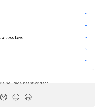
op-Loss-Level
 deine Frage beantwortet?
😞
😐
😃