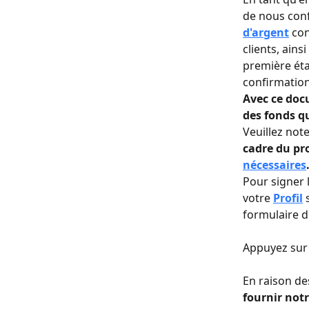
de nous con
d'argent
 co
clients, ains
première éta
confirmation
Avec ce docu
des fonds qu
Veuillez noter
cadre du pr
nécessaires
Pour signer 
votre 
Profil
 
formulaire d
Appuyez sur 
En raison de
fournir notr