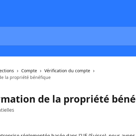
lections
Compte
Vérification du compte
de la propriété bénéfique
rmation de la propriété béné
tielles
ntreprise réglementée basée dans l'UE (Suisse), nous avons l