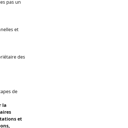
tes pas un 
elles et 
riétaire des 
tapes de 
 la 
aires 
ations et 
ons, 