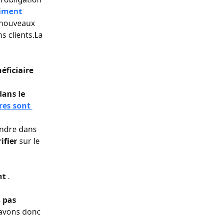
himent 
s nouveaux 
s clients.La 
 
éficiaire 
ans le 
res sont 
endre dans 
ifier
 sur le 
t 
.
 pas 
avons donc 