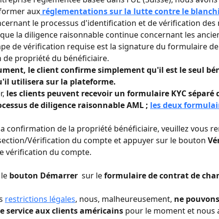
former aux
 réglementations sur la lutte contre le blanc
ncernant le processus d'identification et de vérification de
i que la diligence raisonnable continue concernant les ancien
pe de vérification requise est la signature du formulaire de
 de propriété du bénéficiaire.
ment, le client confirme simplement qu'il est le seul bén
'il utilisera sur la plateforme.
, 
les clients peuvent recevoir un formulaire KYC séparé d
ocessus de diligence raisonnable AML ; 
les deux formulai
.
la confirmation de la propriété bénéficiaire, veuillez vous r
section/Vérification du compte et appuyer sur le bouton 
Vér
e vérification du compte.
le 
bouton Démarrer 
 sur le 
formulaire de contrat de chan
s 
restrictions légales
, nous, malheureusement, 
ne pouvons
e service aux clients américains
 pour le moment et nous 