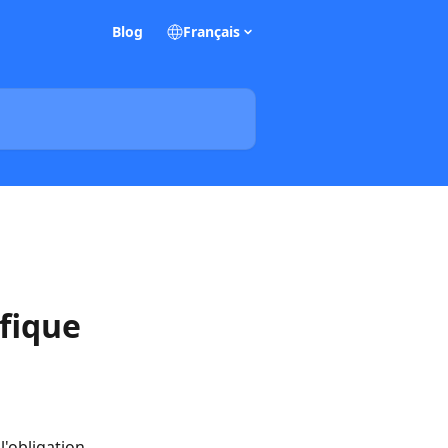
Blog
Français
fique
'obligation 