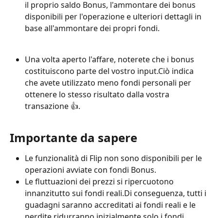
il proprio saldo Bonus, l'ammontare dei bonus 
disponibili per l'operazione e ulteriori dettagli in 
base all'ammontare dei propri fondi.
Una volta aperto l'affare, noterete che i bonus 
costituiscono parte del vostro input.Ciò indica 
che avete utilizzato meno fondi personali per 
ottenere lo stesso risultato dalla vostra 
transazione 👍.
Importante da sapere
Le funzionalità di Flip non sono disponibili per le 
operazioni avviate con fondi Bonus.
Le fluttuazioni dei prezzi si ripercuotono 
innanzitutto sui fondi reali.Di conseguenza, tutti i 
guadagni saranno accreditati ai fondi reali e le 
perdite ridurranno inizialmente solo i fondi 