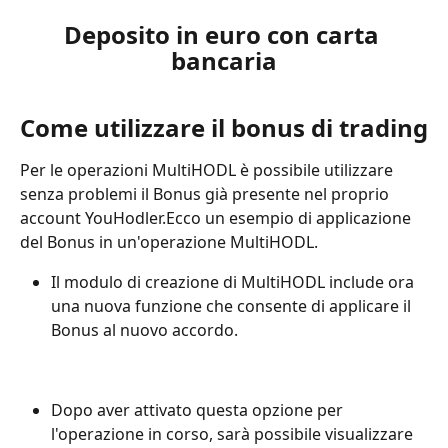
Deposito in euro con carta 
bancaria
Come utilizzare il bonus di trading
Per le operazioni MultiHODL è possibile utilizzare 
senza problemi il Bonus già presente nel proprio 
account YouHodler.Ecco un esempio di applicazione 
del Bonus in un'operazione MultiHODL.
Il modulo di creazione di MultiHODL include ora 
una nuova funzione che consente di applicare il 
Bonus al nuovo accordo.
Dopo aver attivato questa opzione per 
l'operazione in corso, sarà possibile visualizzare 