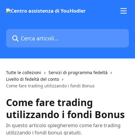
Vai al contenuto principale
Cerca articoli…
Tutte le collezioni
Servizi di programma fedeltà
Livello di fedeltà del conto
Come fare trading utilizzando i fondi Bonus
Come fare trading
utilizzando i fondi Bonus
In questo articolo spiegheremo come fare trading
utilizzando i fondi bonus gratuiti.