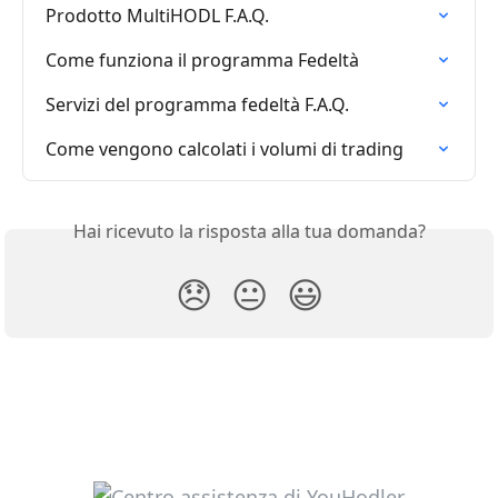
Prodotto MultiHODL F.A.Q.
Come funziona il programma Fedeltà
Servizi del programma fedeltà F.A.Q.
Come vengono calcolati i volumi di trading
Hai ricevuto la risposta alla tua domanda?
😞
😐
😃