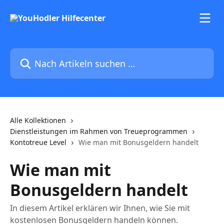
Zum Hauptinhalt springen
Nach Artikeln suchen …
Alle Kollektionen
Dienstleistungen im Rahmen von Treueprogrammen
Kontotreue Level
Wie man mit Bonusgeldern handelt
Wie man mit
Bonusgeldern handelt
In diesem Artikel erklären wir Ihnen, wie Sie mit
kostenlosen Bonusgeldern handeln können.