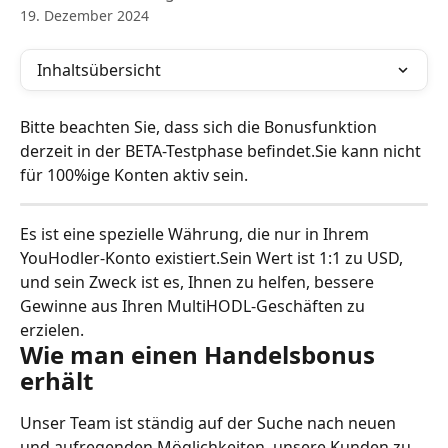
19. Dezember 2024
Inhaltsübersicht
Bitte beachten Sie, dass sich die Bonusfunktion 
derzeit in der BETA-Testphase befindet.Sie kann nicht 
für 100%ige Konten aktiv sein.
Es ist eine spezielle Währung, die nur in Ihrem 
YouHodler-Konto existiert.Sein Wert ist 1:1 zu USD, 
und sein Zweck ist es, Ihnen zu helfen, bessere 
Gewinne aus Ihren MultiHODL-Geschäften zu 
erzielen.
Wie man einen Handelsbonus 
erhält
Unser Team ist ständig auf der Suche nach neuen 
und aufregenden Möglichkeiten, unsere Kunden zu 