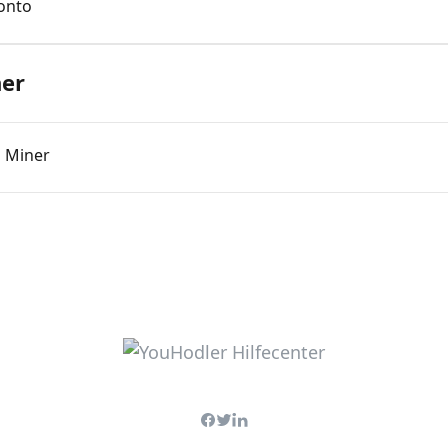
konto
ner
d Miner