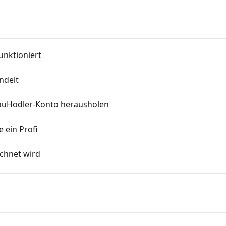
unktioniert
ndelt
YouHodler-Konto herausholen
e ein Profi
chnet wird