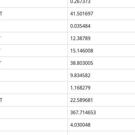
0.267373
T
41.501697
0.035484
T
12.38789
T
15.146008
T
38.803005
9.834582
1.168279
T
22.589681
367.714653
4.030048