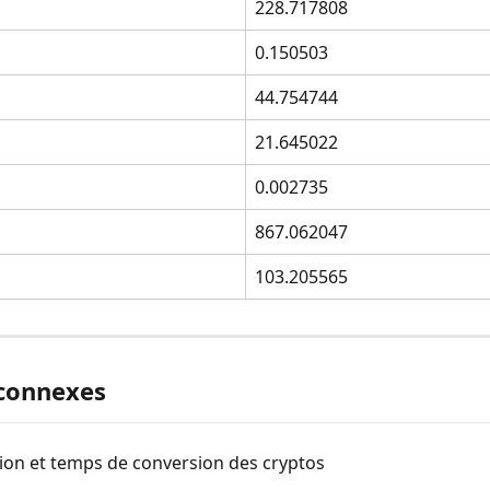
228.717808
0.150503
44.754744
21.645022
0.002735
867.062047
103.205565
 connexes
on et temps de conversion des cryptos