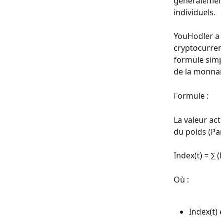
généralemen
individuels.
YouHodler a 
cryptocurren
formule simp
de la monnai
Formule :
La valeur ac
du poids (Par
Index(t) = ∑ (
Où :
Index(t) 