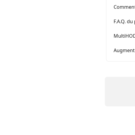
Comment
F.A.Q. du
MultiHOD
Augmente