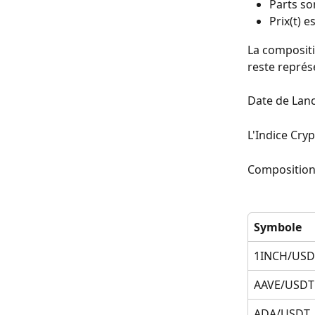
Parts so
Prix(t) e
La compositi
reste représ
Date de Lan
L'Indice Cryp
Composition d
Symbole
1INCH/USD
AAVE/USDT
ADA/USDT