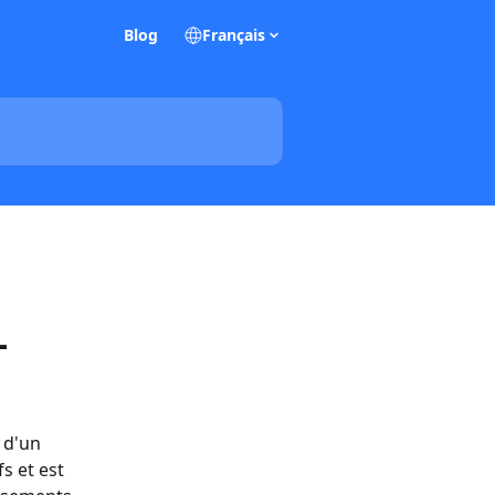
Blog
Français
L
 d'un 
s et est 