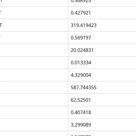
T
0.568925
T
0.427921
T
319.419423
T
0.569197
20.024831
0.013334
4.329004
T
587.744355
62.52501
0.407418
3.299089