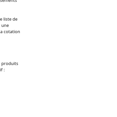
ssements 
 liste de 
t une 
a cotation 
 produits 
f :