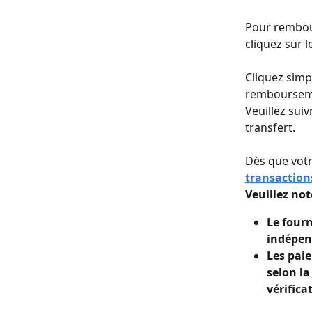
Pour rembour
cliquez sur 
Cliquez simp
remboursemen
Veuillez sui
transfert.
Dès que votr
transaction
Veuillez not
Le fourn
indépen
Les pai
selon la
vérifica