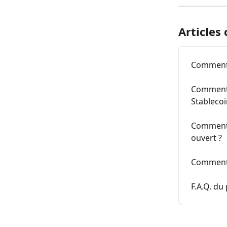
Articles
Comment 
Comment 
Stablecoi
Comment l
ouvert ?
Comment 
F.A.Q. du 