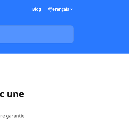
Blog
Français
c une
tre garantie