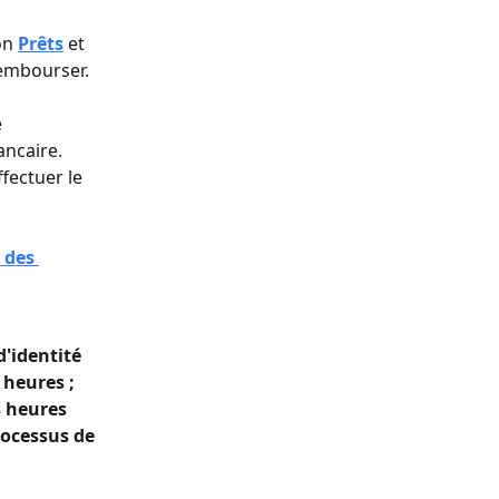
on 
Prêts
 et 
rembourser.
 
ncaire.
fectuer le 
 des 
'identité 
heures ;
 heures 
rocessus de 