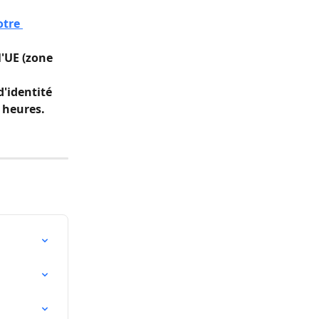
otre 
'UE (zone 
'identité 
 heures.