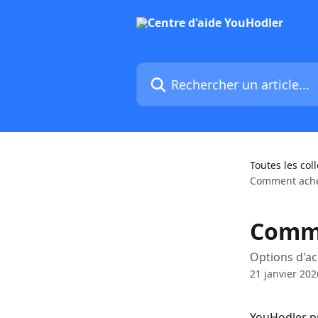
Passer au contenu principal
Rechercher un article...
Toutes les col
Comment achet
Comme
Options d'ac
21 janvier 202
YouHodler pr