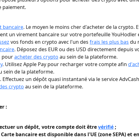
 paiement.
t bancaire
. Le moyen le moins cher d'acheter de la crypto. E
nt un virement bancaire sur votre portefeuille YouHodler e
ssez
 vos fonds en crypto avec l'un des 
frais les plus bas
 du 
ncaire
. Déposez des EUR ou des USD directement depuis vo
 pour 
acheter des crypto
 au sein de la plateforme.
y
. Utilisez Apple Pay pour recharger votre compte afin 
d'ac
u sein de la plateforme.
. Effectuez un dépôt quasi instantané via le service AdvCas
des crypto
 au sein de la plateforme.
er :
ectuer un dépôt, votre compte doit être 
vérifié
 ;
 Carte bancaire est disponible dans l'UE (zone SEPA) et en