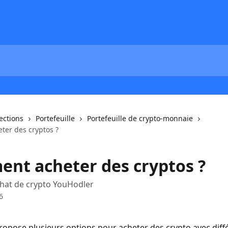
lections
Portefeuille
Portefeuille de crypto-monnaie
er des cryptos ?
nt acheter des cryptos ?
hat de crypto YouHodler
6
opose plusieurs options pour acheter des crypto avec diff