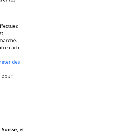
ffectuez 
t 
marché.
tre carte 
heter des 
h pour 
 Suisse, et 