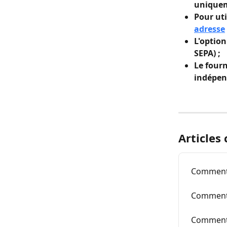
uniqueme
Pour uti
adresse
L'option
SEPA) ;
Le fourn
indépen
Articles
Comment 
Comment u
Comment 