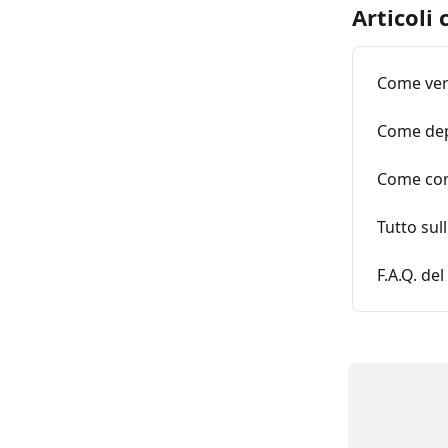
Articoli 
Come veri
Come dep
Come conv
Tutto sull
F.A.Q. de