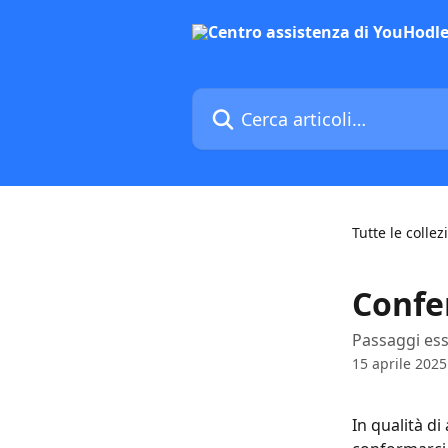
Vai al contenuto principale
Cerca articoli…
Tutte le collez
Confe
Passaggi ess
15 aprile 2025
In qualità d