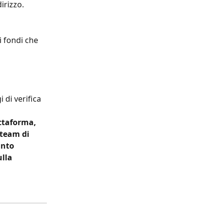
irizzo.
i fondi che 
di verifica 
attaforma, 
 team di 
anto 
lla 