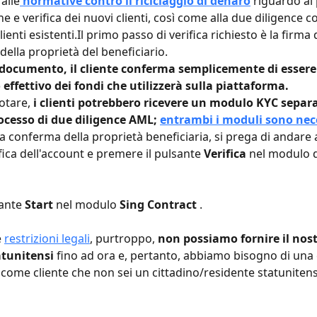
alle
 normative contro il riciclaggio di denaro
 riguardo al
ne e verifica dei nuovi clienti, così come alla due diligence c
lienti esistenti.Il primo passo di verifica richiesto è la firm
della proprietà del beneficiario.
documento, il cliente conferma semplicemente di essere 
 effettivo dei fondi che utilizzerà sulla piattaforma.
otare, 
i clienti potrebbero ricevere un modulo KYC separ
ocesso di due diligence AML; 
entrambi i moduli sono nec
a conferma della proprietà beneficiaria, si prega di andare a
fica dell'account e premere il pulsante 
Verifica
 nel modulo di
ante 
Start 
nel modulo 
Sing Contract 
.
 
restrizioni legali
, purtroppo, 
non possiamo fornire il nost
tatunitensi
 fino ad ora e, pertanto, abbiamo bisogno di una
 come cliente che non sei un cittadino/residente statunitens