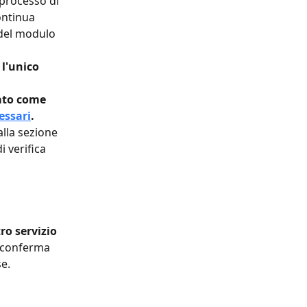
 processo di 
ontinua 
a del modulo 
l'unico 
ato come 
essari
.
lla sezione 
 verifica 
ro servizio 
 conferma 
e.