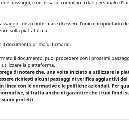
due passaggi, è necessario compilare i dati personali e l'ind
passaggio, devi confermare di essere l'unico proprietario de
zzare sulla piattaforma.
e il documento prima di firmarlo.
rmato il documento, puoi procedere con i prossimi passaggi 
a utilizzare la piattaforma.
 prega di notare che, una volta iniziato a utilizzare la pi
ssere richiesti alcuni passaggi di verifica aggiuntivi dal
n linea con le normative e le politiche aziendali. Per qu
normative, si tratta anche di garantire che i tuoi fondi su
 siano protetti.