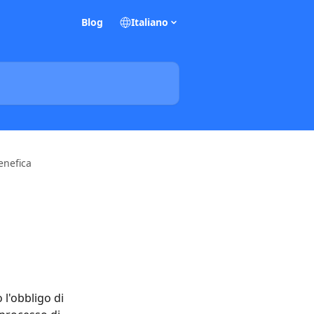
Blog
Italiano
enefica
a
l'obbligo di 