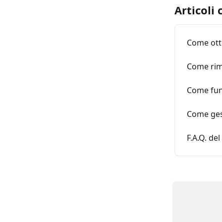
Articoli 
Come ott
Come rim
Come funz
Come gest
F.A.Q. de