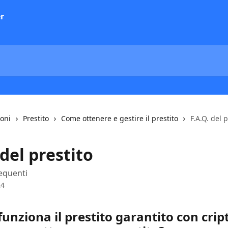
ioni
Prestito
Come ottenere e gestire il prestito
F.A.Q. del p
 del prestito
equenti
24
unziona il prestito garantito con crip