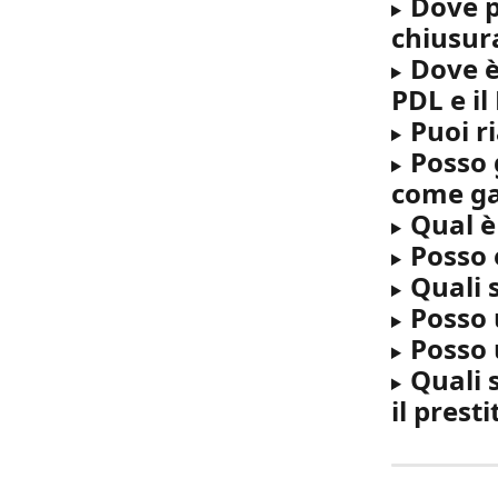
Dove p
chiusur
Dove è 
PDL e il
Puoi ri
Posso 
come gar
Qual è
Posso 
Quali 
Posso 
Posso 
Quali 
il presti