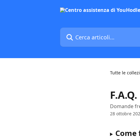
Vai al contenuto principale
Cerca articoli…
Tutte le collez
F.A.Q.
Domande fr
28 ottobre 20
Come f