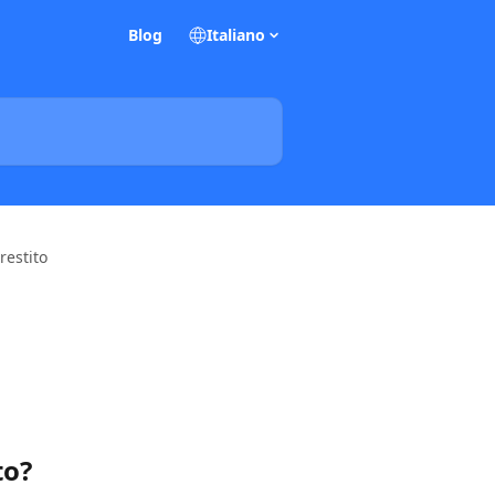
Blog
Italiano
restito
to?