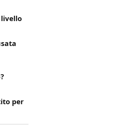
livello 
sata 
o?
ito per 