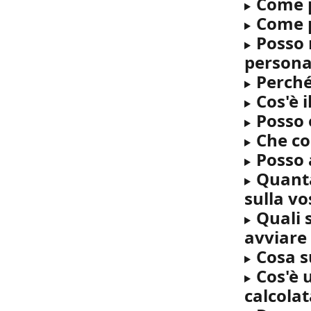
Come p
Come p
Posso 
persona
Perché
Cos'è i
Posso 
Che co
Posso 
Quanta
sulla v
Quali 
avviare 
Cosa s
Cos'è 
calcolat