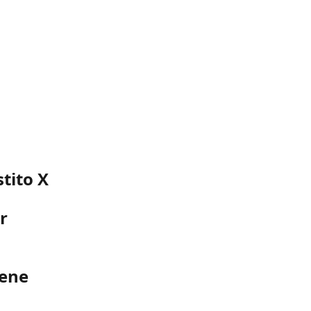
tito X 
r 
ene 